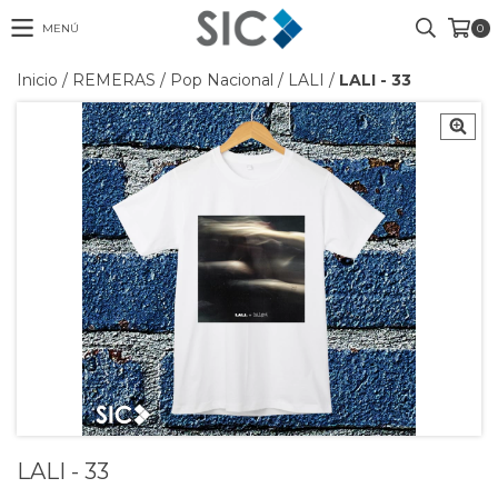
MENÚ
0
Inicio
/
REMERAS
/
Pop Nacional
/
LALI
/
LALI - 33
LALI - 33