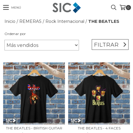
MENÚ
0
Inicio
/
REMERAS
/
Rock Internacional
/
THE BEATLES
Ordenar por
FILTRAR
THE BEATLES - BRITISH GUITAR
THE BEATLES - 4 FACES