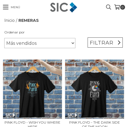
MENÚ
0
Inicio
/
REMERAS
Ordenar por
FILTRAR
PINK FLOYD - WISH YOU WHERE
PINK FLOYD - THE DARK SIDE
HERE
OF THE MOON